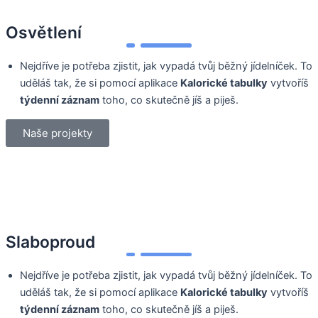
Přeskočit
na
Osvětlení
obsah
Nejdříve je potřeba zjistit, jak vypadá tvůj běžný jídelníček. To
uděláš tak, že si pomocí aplikace
Kalorické tabulky
vytvoříš
týdenní záznam
toho, co skutečně jíš a piješ.
Naše projekty
Slaboproud
Nejdříve je potřeba zjistit, jak vypadá tvůj běžný jídelníček. To
uděláš tak, že si pomocí aplikace
Kalorické tabulky
vytvoříš
týdenní záznam
toho, co skutečně jíš a piješ.